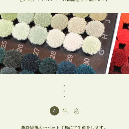
・
・
・
4
生 産
弊社提携カーペット工場にて生産をします。